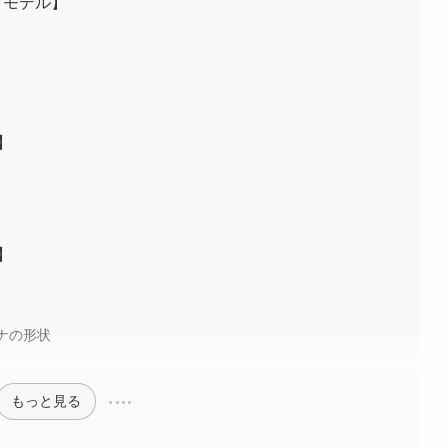
了モデル】
】
】
化
テナの形状
もっと見る