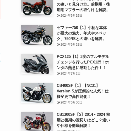
の違いと見分け方。前期用・後
期用マフラーの取付けも解説。
2024年6月15日
ゼファー750【1】小柄な車体
が最大の魅力。年式やスペッ
ク、750RSとの違いを解説。
2024年6月29日
PCX125【1】3度のフルモデル
チェンジを行ったPCX125！ホ
ンダの熱意に感動した件！！
2024年7月2日
CB400SF【1】【NC31】
Version Sが圧倒的な人気！仕
様変更で高性能化！
2024年6月30日
CB1300SF【5】2014～2024 前
期と後期の区切りはどこ？違い
や仕様を徹底解説！