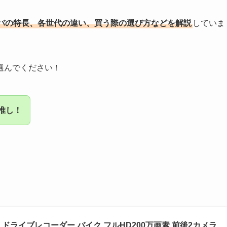
バの特長、各世代の違い、買う際の選び方などを解説
していま
選んでください！
チ推し！
) ドライブレコーダー バイク フルHD200万画素 前後2カメラ