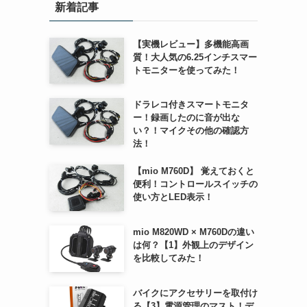
新着記事
【実機レビュー】多機能高画
質！大人気の6.25インチスマー
トモニターを使ってみた！
ドラレコ付きスマートモニタ
ー！録画したのに音が出な
い？！マイクその他の確認方
法！
【mio M760D】 覚えておくと
便利！コントロールスイッチの
使い方とLED表示！
mio M820WD × M760Dの違い
は何？【1】外観上のデザイン
を比較してみた！
バイクにアクセサリーを取付け
る【3】電源管理のマスト！デ