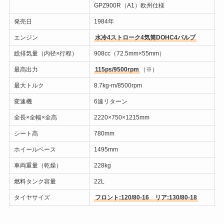
GPZ900R（A1）欧州仕様
発売日
1984年
エンジン
水冷4ストローク4気筒DOHC4バルブ
総排気量（内径×行程）
908cc（72.5mm×55mm）
最高出力
115ps/9500rpm
（※）
最大トルク
8.7kg-m/8500rpm
変速機
6速リターン
全長×全幅×全高
2220×750×1215mm
シート高
780mm
ホイールベース
1495mm
車両重量（乾燥）
228kg
燃料タンク容量
22L
タイヤサイズ
フロント:120/80-16 リア:130/80-18