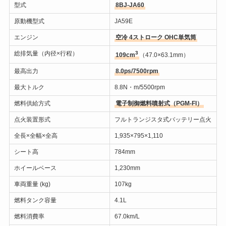
型式
8BJ-JA60
原動機型式
JA59E
エンジン
空冷 4ストローク OHC単気筒
総排気量（内径×行程）
3
109cm
（47.0×63.1mm）
最高出力
8.0ps/7500rpm
最大トルク
8.8N・m/5500rpm
燃料供給方式
電子制御燃料噴射式（PGM-FI）
点火装置形式
フルトランジスタ式バッテリー点火
全長×全幅×全高
1,935×795×1,110
シート高
784mm
ホイールベース
1,230mm
車両重量 (kg)
107kg
燃料タンク容量
4.1L
燃料消費率
67.0km/L