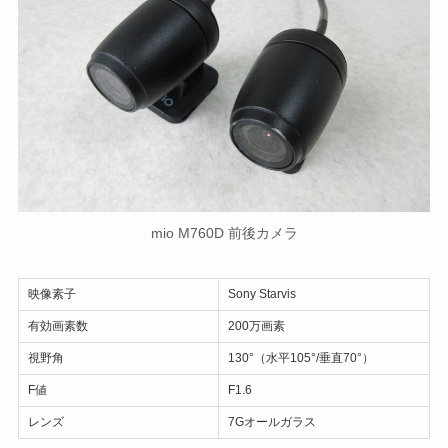
mio M760D 前後カメラ
映像素子
Sony Starvis
有効画素数
200万画素
視野角
130°（水平105°/垂直70°）
F値
F1.6
レンズ
7Gオールガラス