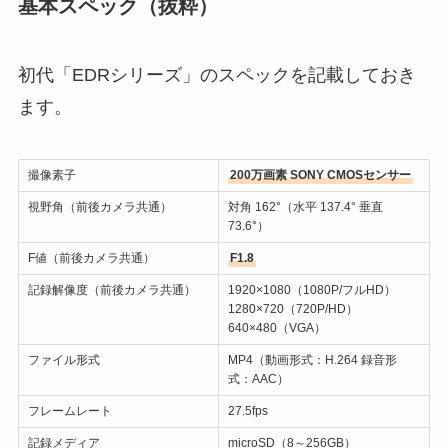
基本スペック（抜粋）
初代「EDRシリーズ」のスペックを記載しておき
ます。
撮像素子
200万画素 SONY CMOSセンサー
視野角（前後カメラ共通）
対角 162°（水平 137.4° 垂直
73.6°）
F値（前後カメラ共通）
F1.8
記録解像度（前後カメラ共通）
1920×1080（1080P/フルHD）
1280×720（720P/HD）
640×480（VGA）
ファイル形式
MP4（動画形式：H.264 録音形
式：AAC）
フレームレート
27.5fps
記録メディア
microSD（8～256GB）