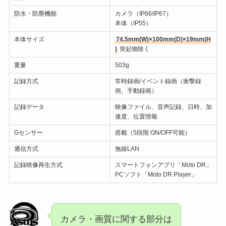
防水・防塵機能
カメラ（IP66/IP67）
本体（IP55）
本体サイズ
74.5mm(W)×100mm(D)×19mm(H
)
突起物除く
重量
503g
記録方式
常時録画/イベント録画（衝撃録
画、手動録画）
記録データ
映像ファイル、音声記録、日時、加
速度、位置情報
Gセンサー
搭載（5段階 ON/OFF可能）
通信方式
無線LAN
記録映像再生方式
スマートフォンアプリ「Moto DR」
PCソフト「Moto DR Player」
カメラ・画質に関する部分は