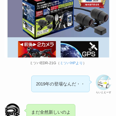
ミツバEDR-21G（
ミツバHPより
）
2019年の登場なんだ・・
らいとえーす
まだ全然新しいのよ